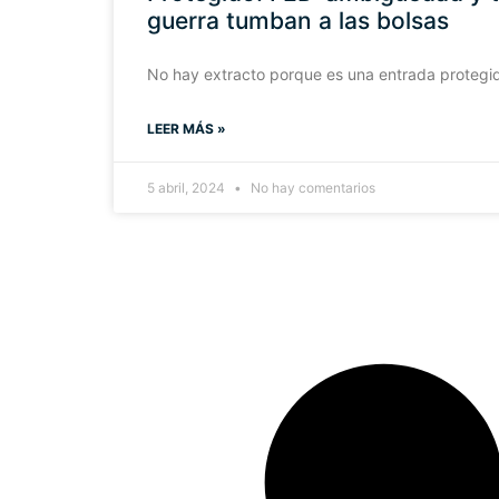
guerra tumban a las bolsas
No hay extracto porque es una entrada protegi
LEER MÁS »
5 abril, 2024
No hay comentarios