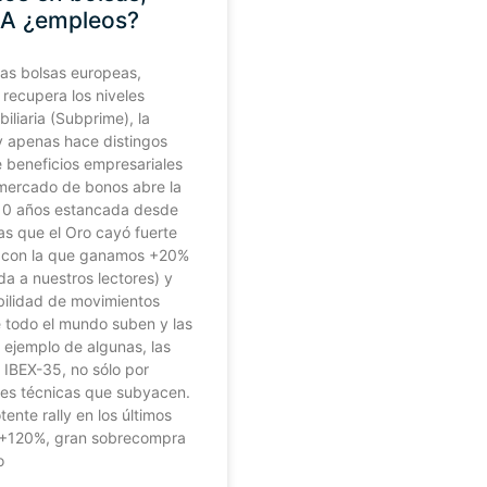
 IA ¿empleos?
las bolsas europeas,
 recupera los niveles
iliaria (Subprime), la
 y apenas hace distingos
e beneficios empresariales
l mercado de bonos abre la
 10 años estancada desde
as que el Oro cayó fuerte
da con la que ganamos +20%
da a nuestros lectores) y
bilidad de movimientos
e todo el mundo suben y las
 ejemplo de algunas, las
IBEX-35, no sólo por
ones técnicas que subyacen.
nte rally en los últimos
l +120%, gran sobrecompra
o