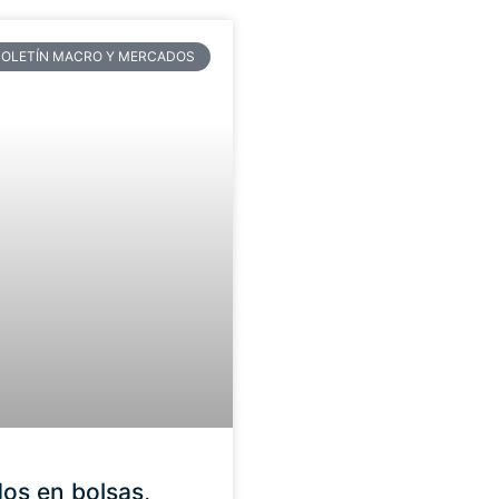
BOLETÍN MACRO Y MERCADOS
os en bolsas,