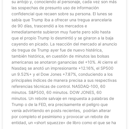
su antojo y, conociendo al personaje, cada vez son más
las sospechas de presunto uso de información
confidencial que recaen sobre su persona. El lunes se
sabía que Trump iba a ofrecer una tregua arancelaria
de 90 días, trascendió a los mercados e
inmediatamente subieron muy fuerte pero sólo hasta
que el propio Trump lo desmintió y se giraron a la baja
cayendo en picado. La reacción del mercado al anuncio
de tregua de Trump ayer fue de nuevo histérica,
también histórica, en cuestión de minutos las bolsas
americanas se anotaron ganancias del +10%. Al cierre el
Nasdaq se anotó un impresionante +12.16%, el SP500
un 9.52%+ y el Dow Jones +7.87%, conduciendo a los
principales índices de manera precisa a sus respectivas
referencias técnicas de control. NASDAQ-100, 60
minutos. S&P500, 60 minutos. DOW JONES, 60
minutos. Un rebote salvaje en respuesta a palabras de
Trump o de la FED, era precisamente el peligro que
venía advirtiendo en posts recientes, podrían alterar
por completo el pesimismo y provocar un rebote de
entidad, un «short squezze» de libro como el que se ha