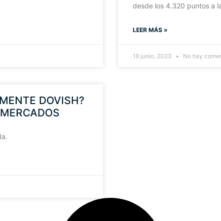
desde los 4.320 puntos a l
LEER MÁS »
19 junio, 2023
No hay comen
ALMENTE DOVISH?
Y MERCADOS
da.