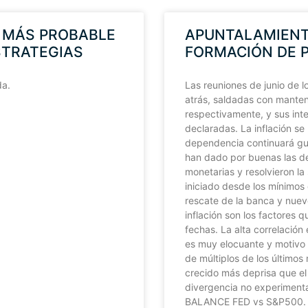
G MÁS PROBABLE
APUNTALAMIENTO
STRATEGIAS
FORMACIÓN DE 
da.
Las reuniones de junio de
atrás, saldadas con manten
respectivamente, y sus inte
declaradas. La inflación se
dependencia continuará gu
han dado por buenas las de
monetarias y resolvieron l
iniciado desde los mínimo
rescate de la banca y nuev
inflación son los factores 
fechas. La alta correlación
es muy elocuante y motivo 
de múltiplos de los últimos
crecido más deprisa que e
divergencia no experimen
BALANCE FED vs S&P500. … 