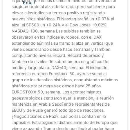
la jornada, que en los últimos 5 minutos fue revertida al
surgir un brote al alza-de-la-nada pero suficiente para
elevar a los índices a terreno positivo registrando
nuevos hitos históricos. El Nasdaq arañó un +0.07% al
alza, el SP500 un +0.24% y el Dow Jones +0.02%.
NASDAQ-100, semana Las subidas también se
observaron en los índices europeos, con el DAX
extendiendo aún más su tramo al alza en vertical que
viene desarrollando desde hace semanas y también
conquistando niveles record. Record de precio y
también de niveles de sobrecompra en gráficos de
medio y largo plazo. DAX-40, semana. El índice de
referencia europeo Eurostoxx-50, ayer se sumó al
grupo de los desafíos históricos, conquistando máximos
históricos por primera vez desde hace 25 años.
EUROSTOXX-50, semana. Los acontecimientos
geoestratégicos centraron ayer la atención, la reunión
mantenida en Arabia Saudí entre representantes de
EEUU y de Rusia generó todo tipo de reacciones.
¿Negociaciones de Paz?. Las bolsas confían en lo
imposible. Estrategias El distanciamiento de Europa que
viene azuzando Trump desde que llegó al poder hace