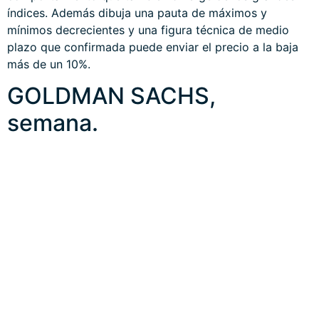
al riesgo de mercado e incluso para perfiles más
agresivos tratar de buscar el momento adecuado y la
manera de aprovechar el entorno de riesgo beneficio
más óptimo, (como las estrategias compartidas con
suscriptores de riesgo bajo y controlado) para
rentabilizar las caídas esperadas.
Interesados en recibir más información de mercados,
gráficos, estrategias… suscríbanse al blog por sólo €39
al mes o €99 al trimestre. Colaborarán en su
mantenimiento y ganarán dinero con sencillas
estrategias y claves para invertir
.
Información en cefauno@gmail.com.
Twitter: @airuzubieta
ANTERIOR
SIGUIENTE
TECHO DE DEUDA Y «HIGHER FOR LONGER». VIX vs «SHORT SQUEEZE»
MOROSIDAD, CAÍDA DE LIQUIDEZ Y PELIGRO TRAMPAS DE MERCADO.
Deja una respuesta