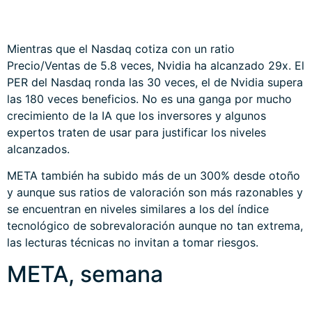
META, semana
Goldman Sachs viene meses desplegando un
comportamiento que también diverge de los grandes
índices. Además dibuja una pauta de máximos y
mínimos decrecientes y una figura técnica de medio
plazo que confirmada puede enviar el precio a la baja
más de un 10%.
GOLDMAN SACHS,
semana.
La volatilidad tenderá a aumentar en próximas semanas
por diferentes motivos, bien por desencuentros en las
negociaciones sobre el techo de deuda, bien por ajuste