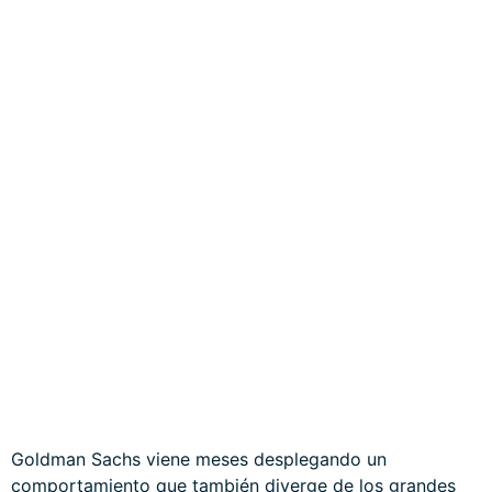
de las numerosas divergencias actualmente abiertas, en
respuesta a los efectos del indeseado pero muy
verosímil «higher for longer» de los tipos de interés
oficiales o también debido a la estacionalidad.
VIX, diario
La volatilidad se mueve en sentido inverso a los índices,
si sube caerán las bolsas.
Además de la enorme posición corta abierta contra los
índices a través de los mercados de derivados y más
arriba mostrada, también se han observado fuertes
compras de volatilidad en las últimas fechas, alguna
muy agresiva apuntando hacia VIX->50.
En estas condiciones, es prudente reducir la exposición