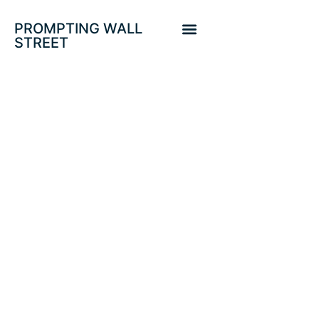
PROMPTING WALL
STREET
ABUNDAN LAS
DIVERGENCIAS
MONETARIAS,
ECONÓMICAS, DE
SENTIMIENTO Y
DE MERCADO.