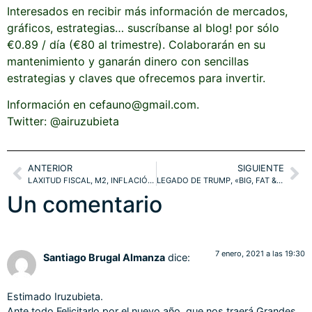
Interesados en recibir más información de mercados,
gráficos, estrategias… suscríbanse al blog! por sólo
€0.89 / día (€80 al trimestre). Colaborarán en su
mantenimiento y ganarán dinero con sencillas
estrategias y claves que ofrecemos para invertir.
Información en cefauno@gmail.com.
Twitter: @airuzubieta
ANTERIOR
SIGUIENTE
LAXITUD FISCAL, M2, INFLACIÓN Y POTENCIAL EXPLOSIVO PARA LAS ESTRATEGIAS.
LEGADO DE TRUMP, «BIG, FAT & UGLY…». NUEVOS MÁXIMOS HISTÓRICOS EN CONTEXTO TÉCNICO.
Un comentario
7 enero, 2021 a las 19:30
Santiago Brugal Almanza
dice:
Estimado Iruzubieta.
Ante todo Felicitarlo por el nuevo año, que nos traerá Grandes