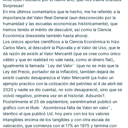
Sorpresas!
En mis últimos comentarios que le hecho, me he referido a la
importancia del Valor Real General (aun desconocido por la
humanidad y las escuelas economicas históricamente), que
hemos tenido el mérito de descubrir, así como la Ciencia
Económica (inexistete también hasta ahora).
Los únicos aportes científicos a la Ciencia Económica lo hizo
Carlos Marx, al descubrir la Plusvalía y el Valor de Uso, que le
dá razón de existir al Valor Mercantil (que se cree como único
válido y que en realidad no vale nada, como el dinero fiat),.
Igualmente la llamada ¨Ley del Valor¨ (que no es más que la
Ley del Precio, portador de la Inflación), tambien dejará de
existir cuando desaparezca el Valor Mercantil (ya hubo un
ejemplo practico con la cotización del petróleo el 4 de abril del
2020 y nadie se dio cuenta), no solo desapareció, sino que se
volvió negativo, primera vez en el historia!. Adsurdo?.
Posterimente el 25 de septiembre, serenitmarket publicó un
gráfico con el título ¨Asombrosa falta de Valor en valor¨,
identico al que publicó Ud. hoy pero con los los valores
intangibles encima de los tangibles y con otra escala de
valoración, que comienza con el 17% en 1975 y termina con