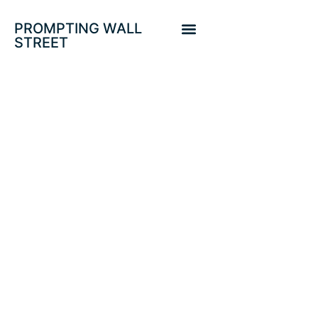
PROMPTING WALL
STREET
ACTAS FED Y
BIDEN
PROYECTAN
MAYOR
DESMADRE
MONETARIO Y DE
INTANGIBLES.