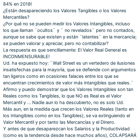
84% en 2018!
¿Están desapareciendo los Valores Tangibles o los Valores
Mercantiles?
¿Por qué no se pueden medir los Valores Intangibles, incluso
los que llaman ¨ocultos¨ y ¨ no revelados¨ pero no contados,
aunque se sabe que existen y están ¨latentes¨ en la mercancia;
se pueden valorar y apreciar, pero no contabilizar?
La respuesta es que sencillamente: El Valor Real General es
INCONMENSURABLE!
Ud. ha expuesto hoy: ¨Wall Street es un vertedero de ilusiones
insatisfechas para la mayoría, que se defiende con argumentos
tan ligeros como en ocasiones falaces entre los que se
encuentran crecimientos de valor más intangibles que reales.¨
Afirmo y puedo demostrar que los Valores Intangibles son tan
Reales como los Tangibles, lo que NO es Real es el Valor
Mercantil y … Nadie aun lo ha descubierto, no es solo Ud.
Más aun, en la medida que crecen los Valores Reales (tanto en
los Intangibles como en los Tangibles), se va extinguiendo el
Valor Mercantil y por tanto las Mercancías y el Dinero.
Y antes de que desaparezcan los Salarios y la Productividad
(como es la tendencia desde hace muchos años), COLAPSARÁ