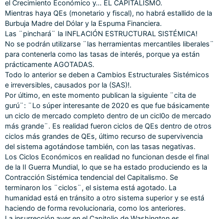
el Crecimiento Económico y… EL CAPITALISMO.
Mientras haya QEs (monetario y fiscal), no habrá estallido de la
Burbuja Madre del Dólar y la Espuma Financiera.
Las ¨pinchará¨ la INFLACIÓN ESTRUCTURAL SISTÉMICA!
No se podrán utilizarse ¨las herramientas mercantiles liberales¨
para contenerla como las tasas de interés, porque ya están
prácticamente AGOTADAS.
Todo lo anterior se deben a Cambios Estructurales Sistémicos
e irreversibles, causados por la (SAS)!.
Por último, en este momento publican la siguiente ¨cita de
gurú¨: ¨Lo súper interesante de 2020 es que fue básicamente
un ciclo de mercado completo dentro de un cicl0o de mercado
más grande¨. Es realidad fueron ciclos de QEs dentro de otros
ciclos más grandes de QEs, último recurso de supervivencia
del sistema agotándose también, con las tasas negativas.
Los Ciclos Económicos en realidad no funcionan desde el final
de la II Guerra Mundial, lo que se ha estado produciendo es la
Contracción Sistémica tendencial del Capitalismo. Se
terminaron los ¨ciclos¨, el sistema está agotado. La
humanidad está en tránsito a otro sistema superior y se está
haciendo de forma revolucionaria, como los anteriores.
La insurrección ayer en el Capitolio de Washington es