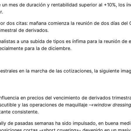
de un mes de duración y rentabilidad superior al +10%, los í
r.
or dos citas: mañana comienza la reunión de dos días del
imestral de derivados.
alistas a una subida de tipos es ínfima para la reunión d
ecialmente para la de diciembre.
strales en la marcha de las cotizaciones, la siguiente ima
influencia en precios del vencimiento de derivados trimest
scutible y las operaciones de maquillaje –
«window dressin
tante consistente.
rally de pasadas semanas ha sido impulsado, en buena medi
posiciones cortas -«short covering»- devenido en un masi