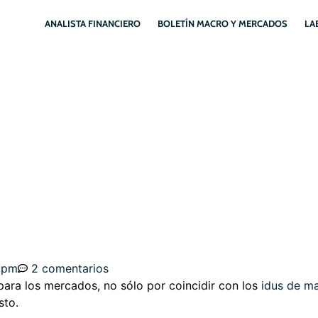
ANALISTA FINANCIERO
BOLETÍN MACRO Y MERCADOS
LA
O-DEUDA USA. ACTIVOS
500
 pm
2 comentarios
ra los mercados, no sólo por coincidir con los
idus de m
sto.