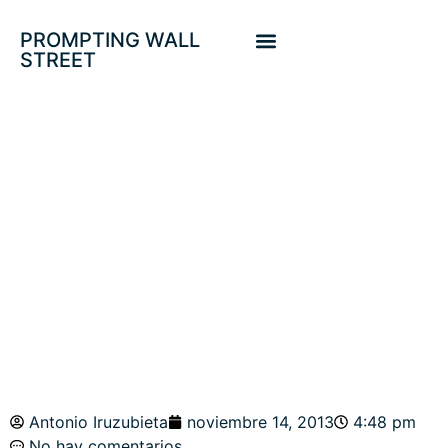
PROMPTING WALL
STREET
AÑO 2014.
ESPERANDO A
YELLEN. NASDAQ
100
Antonio Iruzubieta
noviembre 14, 2013
4:48 pm
No hay comentarios