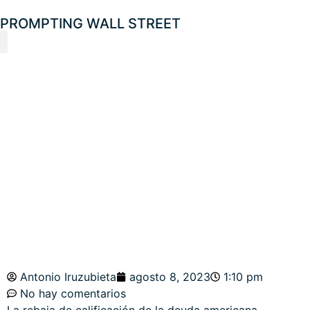
PROMPTING WALL STREET
Analista Financiero
Boletín Macro y Mercados
Laboratorio de ideas
Universo Crypto
ATENCIÓN A LAS
BOLSAS EN LA
NOCTURNIDAD DE
AGOSTO.
Antonio Iruzubieta
agosto 8, 2023
1:10 pm
No hay comentarios