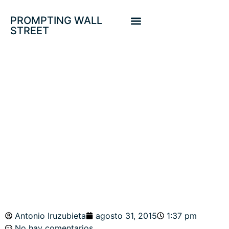
PROMPTING WALL
STREET
BAILANDO ENTRE
ESCOMBROS.
SP500, DOW,
NASDAQ
Antonio Iruzubieta
agosto 31, 2015
1:37 pm
No hay comentarios