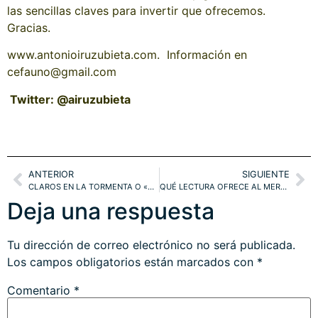
las sencillas claves para invertir que ofrecemos.
Gracias.
www.antonioiruzubieta.com. Información en
cefauno@gmail.com
Twitter: @airuzubieta
ANTERIOR
SIGUIENTE
CLAROS EN LA TORMENTA O «REBOTE DEL GATO MUERTO»?. ANÁLISIS DE DATOS INTERNOS, DOW, IBEX, NAZ
QUÉ LECTURA OFRECE AL MERCADO EL ACTUAL «CARRY TRADE INDEX»EN NEGATIVO?. EURO-YEN, SHANGAI, DAX
Deja una respuesta
Tu dirección de correo electrónico no será publicada.
Los campos obligatorios están marcados con
*
Comentario
*