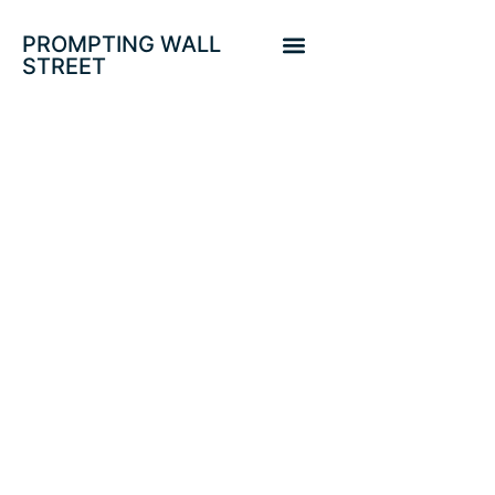
PROMPTING WALL
STREET
¿BANCOS
CENTRALES
INDEPENDIENTES?.
DOW JONES,
SP500 & THE
SHOW MUST GO
ON!.