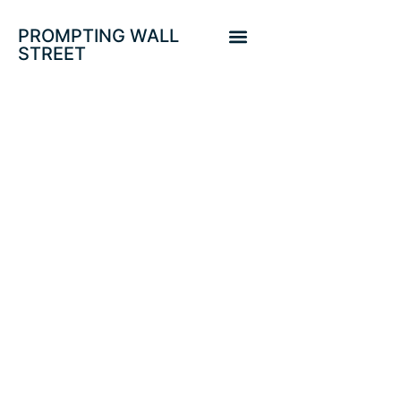
PROMPTING WALL
STREET
BANQUEROS AL
RESCATE DE SU
1%-5%. ATHEX-20.
CIRCULACIÓN DEL
DINERO