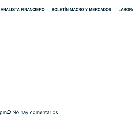
ANALISTA FINANCIERO
BOLETÍN MACRO Y MERCADOS
LABORA
NEFICIOS, MÁRGENES
RICOS, ¿HASTA CUÁN
 pm
No hay comentarios