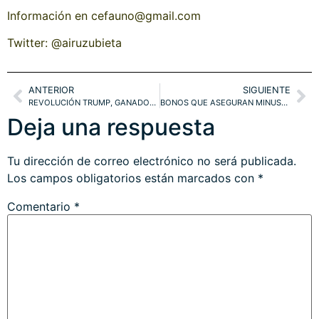
Información en cefauno@gmail.com
Twitter: @airuzubieta
ANTERIOR
SIGUIENTE
REVOLUCIÓN TRUMP, GANADORES Y PERDEDORES. FUTURO DE LA FED Y LOS TIPOS. SP500, RUSSELL, T-BOND, PROYECCIONES IBEX
BONOS QUE ASEGURAN MINUSVALÍAS!!. NUEVO CONTEXTO TÉCNICO EXPLICADO DOW, SP500, T-BOND…
Deja una respuesta
Tu dirección de correo electrónico no será publicada.
Los campos obligatorios están marcados con
*
Comentario
*