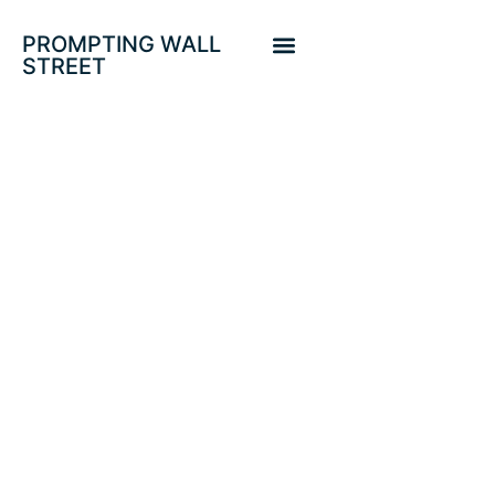
PROMPTING WALL
STREET
BONOS Y LA
INFLACIÓN QUE
DIFUMINARÁ LAS
DEUDAS. DOW,
DOW
TRANSPORTES, T
BOND, COBRE