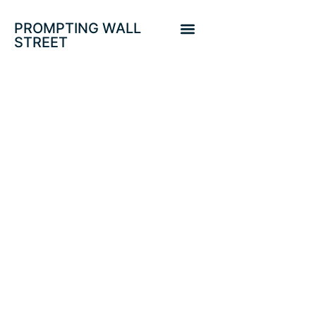
PROMPTING WALL
STREET
PROTEGIDO:
CAÍDAS
HISTÓRICAS DE
PIB USA Y UE.
ESPAÑA LIDERA
EN LA UE. ¿IBEX-
>4.000?. NASDAQ