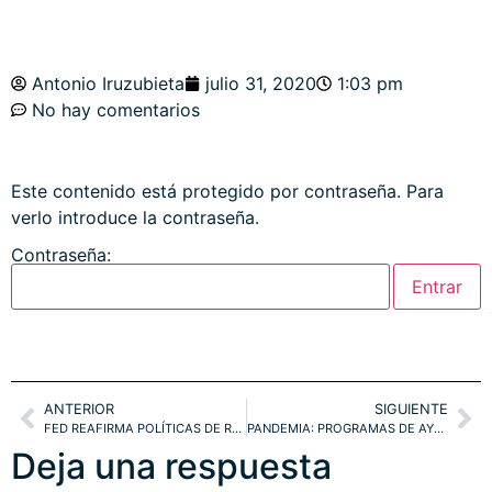
Antonio Iruzubieta
julio 31, 2020
1:03 pm
No hay comentarios
Este contenido está protegido por contraseña. Para
verlo introduce la contraseña.
Contraseña:
ANTERIOR
SIGUIENTE
FED REAFIRMA POLÍTICAS DE RECURSOS PARA QUIENES MENOS NECESITAN y POBREZA PARA LA MAYORÍA. RESULTADOS EMPRESARIALES, NASDAQ y ESTACIONALIDAD. OJO AL IBEX y ORO. ESTRATEGIAS
PANDEMIA: PROGRAMAS DE AYUDA DISPARAN EL DÉFICIT Y LAS VENTAS ONLINE. NASDAQ, SP500, DOW JONES.
Deja una respuesta