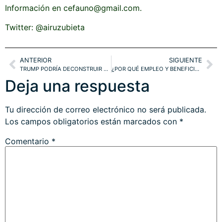
Información en cefauno@gmail.com.
Twitter: @airuzubieta
ANTERIOR
SIGUIENTE
TRUMP PODRÍA DECONSTRUIR LA GLOBALIZACIÓN. EUROPA PERDEDORA: EMPRESAS AFECTADAS. SP, NASDAQ, IBEX, DAX
¿POR QUÉ EMPLEO Y BENEFICIOS EMPRESARIALES SON TESTIGOS CRÍTICOS?. SP, NASDAQ. IBEX-35
Deja una respuesta
Tu dirección de correo electrónico no será publicada.
Los campos obligatorios están marcados con
*
Comentario
*