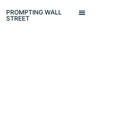
PROMPTING WALL
STREET
CHAMANES
MONETARIOS Y
RECUERDOS DEL
PROTECCIONISMO
EN 1930. EURO-
DÓLAR, SP500