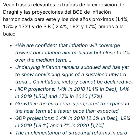
Vean frases relevantes extraídas de la exposición de
Draghi y las proyecciones del BCE de inflación
harmonizada para este y los dos años próximos (1.4%,
1.5% y 1.7%) y de PIB ( 2.4%, 1.9% y 1.7%) ambos a la
baja::
«We are confident that inflation will converge
toward our inflation aim of below but close to 2%
over the medium term….
Underlying inflation remains subdued and has yet
to show convincing signs of a sustained upward
trend… On inflation, victory cannot be declared yet
HICP projections: 1.4% in 2018 [1.4% in Dec], 1.4%
in 2019 [1.5%] and 1.7% in 2020 [1,7%]
Growth in the euro area is projected to expand in
the near term at a faster pace than expected
GDP projections: 2.4% in 2018 [2.3% in Dec], 1.9%
in 2019 [1.9 %] and 1.7% in 2020 [1,7%]
The implementation of structural reforms in euro