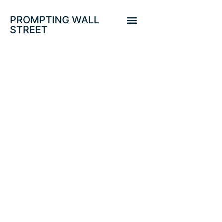
PROMPTING WALL
STREET
S&P 500 CIERRA
PLANO EL
TRIMESTRE.
VENCEDORES,
VENCIDOS Y
OPORTUNIDADES.