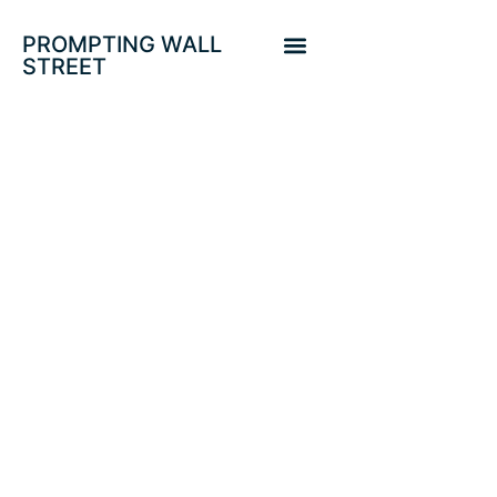
PROMPTING WALL
STREET
CLAVES DEL MES
EN LOS
MERCADOS.
SP500, FINANCIAL
SECTOR