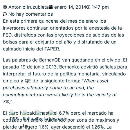
Antonio Iruzubieta
enero 14, 2014
1:47 pm
No hay comentarios
En esta primera quincena del mes de enero los
inversores continúan orientados por la anestesia de la
FED, distraídos con las proyecciones de subidas de las
bolsas para el conjunto del año y disfrutando de un
calmado inicio del TAPER.
Las palabras de BernanQE van quedando en el olvido. El
pasado 19 de junio 2013, Bernanke advirtió señales para
interpretar el futuro de la política monetaria, vinculando
empleo y QE de la siguiente forma:
“When asset
purchases ultimately come to an end, the
unemployment rate would likely be in the vicinity of
7%,”.
El paro ha caído hasta el 6.7% pero el mercado ha
cotizado en enero pululando por zona de máximos y
pierde un ligero 1.6%, ayer descendió el 1.26%. La