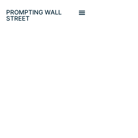
PROMPTING WALL
STREET
¿CÓMO
REACCIONARÁN
INVERSOR Y
MERCADOS TRAS
EL REFERÉNDUM?
SP500, T-BOND,
ORO