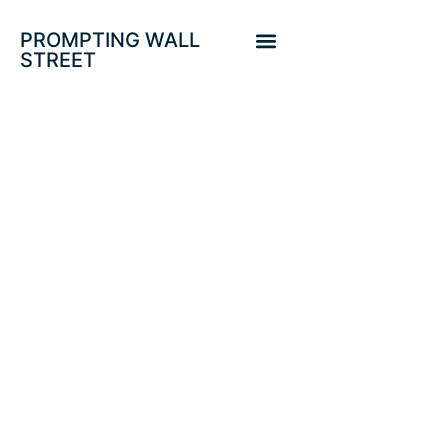
PROMPTING WALL
STREET
¿CÓMO SE
FORMAN LOS
TECHOS DE
LARGO PLAZO?.
OPORTUNIDADES
ESTIVALES