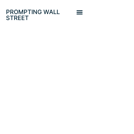
PROMPTING WALL
STREET
CONDICIONES
FINANCIERAS,
SENTIMIENTO Y
COTIZACIONES
MEJORAN EN
TANDEM.
HALCONES FED?.