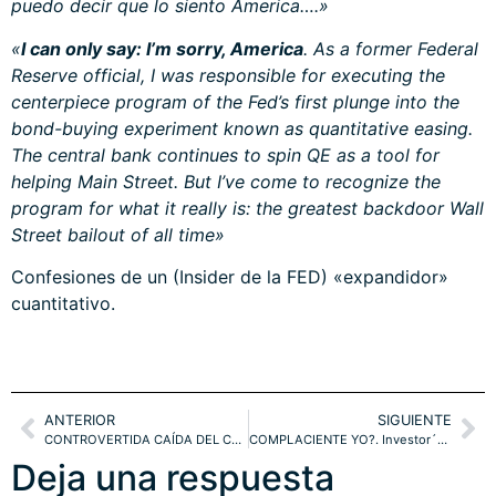
puedo decir que lo siento America….»
«
I can only say: I’m sorry, America
. As a former Federal
Reserve official, I was responsible for executing the
centerpiece program of the Fed’s first plunge into the
bond-buying experiment known as quantitative easing.
The central bank continues to spin QE as a tool for
helping Main Street. But I’ve come to recognize the
program for what it really is: the greatest backdoor Wall
Street bailout of all time»
Confesiones de un (Insider de la FED) «expandidor»
cuantitativo.
ANTERIOR
SIGUIENTE
CONTROVERTIDA CAÍDA DEL CRUDO. ¿QUO VADIS?
COMPLACIENTE YO?. Investor´s Intelligence y Margin Debt
Deja una respuesta