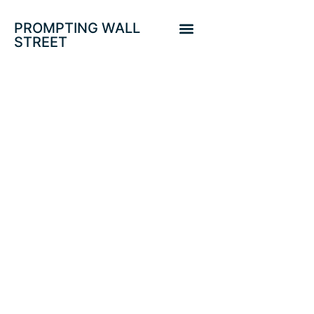
PROMPTING WALL
STREET
PROTEGIDO:
CONTRARIAN
TRADE.
RENTABILIDAD
MÍNIMA +15%