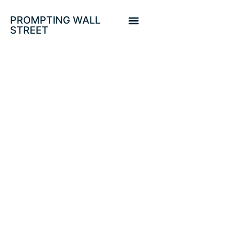
PROMPTING WALL
STREET
¿CONVIENE
INVERTIR EN EL
PERTINAZ «SELL
IN MAY AND GO
AWAY»?.