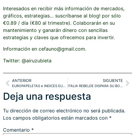
Interesados en recibir más información de mercados,
gráficos, estrategias… suscríbanse al blog! por sólo
€0.89 / día (€80 al trimestre). Colaborarán en su
mantenimiento y ganarán dinero con sencillas
estrategias y claves que ofrecemos para invertir.
Información en cefauno@gmail.com.
Twitter: @airuzubieta
ANTERIOR
SIGUIENTE
EUROPAPELETAS e INDICES EUROPEOS, ¿COMPRAR SANTANDER y BBVA?. REBOTE TÉCNICO SP500, NASDAQ.
ITALIA REBELDE DISPARA SU BONO-10 AL 3.8%. ANÁLISIS SANTANDER, BBVA, IBEX, DAX, S&P. ESTRATEGIA METALES GANA+27%
Deja una respuesta
Tu dirección de correo electrónico no será publicada.
Los campos obligatorios están marcados con
*
Comentario
*