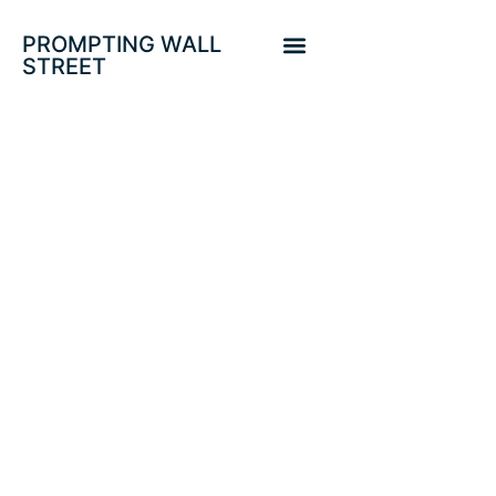
PROMPTING WALL
STREET
DESACELERACIÓN
GLOBAL
COORDINADA,
INTERCONEXIONES.
WEST TEXAS,
EUROSTOXX,
SP500, RUSSELL,