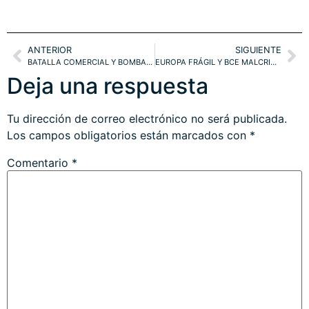
ANTERIOR
SIGUIENTE
BATALLA COMERCIAL Y BOMBARDEROS MONETARIOS. EXPECTATIVAS NASDAQ, S&P500
EUROPA FRÁGIL Y BCE MALCRIANDO A LOS GOBIERNOS. FTSE MILÁN, DAX, IBEX, EUROSTOXX, DOW, NASDAQ… VUELTA A MÁXIMOS?. ESTRATEGIAS
Deja una respuesta
Tu dirección de correo electrónico no será publicada.
Los campos obligatorios están marcados con
*
Comentario
*