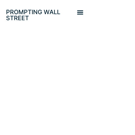
PROMPTING WALL
STREET
PROTEGIDO:
DESAFÍOS
ECONÓMICOS,
TRUMP Y
GEOPOLÍTICOS.
INDICES USA,
WEST TEXAS,