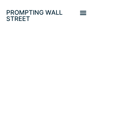
PROMPTING WALL
STREET
DESCRÉDITO
ECONÓMICO,
CRÉDITO
CORPORATIVO Y
APALANCAMIENTO
DE MERCADO.
DOW, SP500.