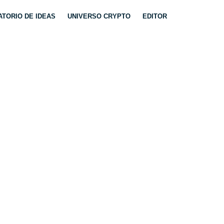
TORIO DE IDEAS
UNIVERSO CRYPTO
EDITOR
IO. ¿QUÉ HARÁ
 DAX, EUROTOXX.