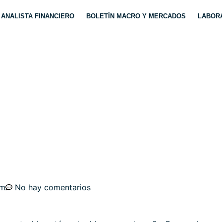
ANALISTA FINANCIERO
BOLETÍN MACRO Y MERCADOS
LABORA
SIDERATUM MONETAR
ARSE AL BCE?. IBEX,
pm
No hay comentarios