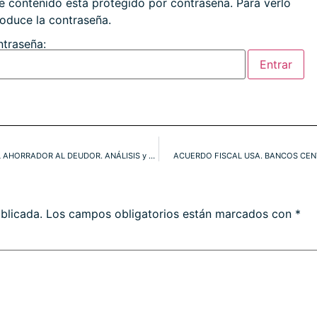
e contenido está protegido por contraseña. Para verlo
roduce la contraseña.
traseña:
POLÍTICA TIPOS CERO= TRANSFERENCIA DE RIQUEZA DEL AHORRADOR AL DEUDOR. ANÁLISIS y PROYECCIONES NAZ, S&P, DOW, IBEX, DAX, EUROSTOXX. BBVA, SAN. TEF.
ACUERDO FISCAL USA. BANCOS CENTR
blicada.
Los campos obligatorios están marcados con
*