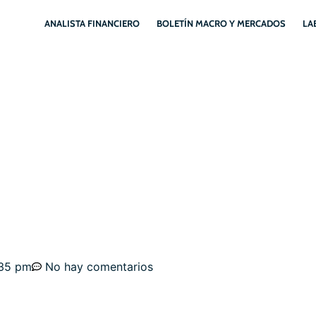
ANALISTA FINANCIERO
BOLETÍN MACRO Y MERCADOS
LA
A Y BOLSA, ANÁLISIS D
GOS. ESTRATEGIAS.
:35 pm
No hay comentarios