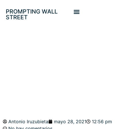
PROMPTING WALL
STREET
DINERO FAKE VS
PIB REAL.
¿ESTABILIDAD
SOSTENIBLE?
Antonio Iruzubieta
mayo 28, 2021
12:56 pm
No hay comentarios