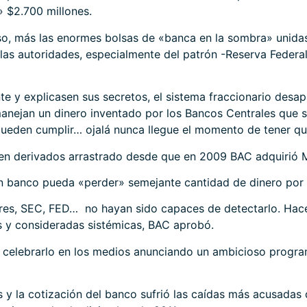
» $2.700 millones.
so, más las enormes bolsas de «banca en la sombra» unidas
 las autoridades, especialmente del patrón -Reserva Federal
e y explicasen sus secretos, el sistema fraccionario desap
anejan un dinero inventado por los Bancos Centrales que se
ueden cumplir… ojalá nunca llegue el momento de tener q
en derivados arrastrado desde que en 2009 BAC adquirió Me
an banco pueda «perder» semejante cantidad de dinero por 
ores, SEC, FED… no hayan sido capaces de detectarlo. Hac
s y consideradas sistémicas, BAC aprobó.
a celebrarlo en los medios anunciando un ambicioso progr
y la cotización del banco sufrió las caídas más acusadas