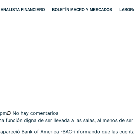
ANALISTA FINANCIERO
BOLETÍN MACRO Y MERCADOS
LABORA
IS $2.700 MILLONES?
 pm
No hay comentarios
una función digna de ser llevada a las salas, al menos de se
, apareció Bank of America -BAC-informando que las cuenta