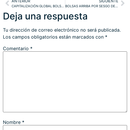
ANTERIOR
SIGUIENTE
CAPITALIZACIÓN GLOBAL BOLSA + DEUDA PIERDE +$20 BILLONES. ¿FIN DE FIESTA EN METALES?
BOLSAS ARRIBA POR SESGO DE FIN DE MES. FOMC «SELL THE NEWS». DÓLAR, DAX, IBEX
Deja una respuesta
Tu dirección de correo electrónico no será publicada.
Los campos obligatorios están marcados con
*
Comentario
*
Nombre
*