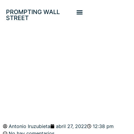
PROMPTING WALL
STREET
EL NASDAQ SE
DESPLOMA 4% Y
SUBEN LOS CDS.
¿TIMING?
Antonio Iruzubieta
abril 27, 2022
12:38 pm
No hay comentarios