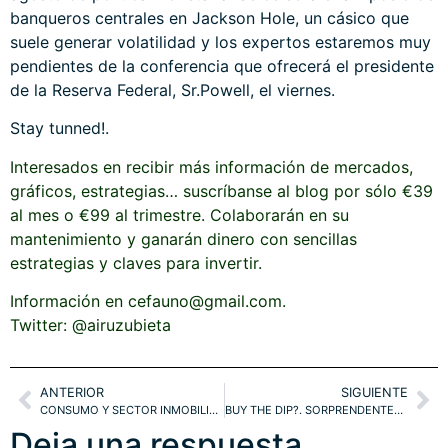
banqueros centrales en Jackson Hole, un cásico que
suele generar volatilidad y los expertos estaremos muy
pendientes de la conferencia que ofrecerá el presidente
de la Reserva Federal, Sr.Powell, el viernes.
Stay tunned!.
Interesados en recibir más información de mercados,
gráficos, estrategias… suscríbanse al blog por sólo €39
al mes o €99 al trimestre. Colaborarán en su
mantenimiento y ganarán dinero con sencillas
estrategias y claves para invertir.
Información en cefauno@gmail.com.
Twitter: @airuzubieta
ANTERIOR
SIGUIENTE
CONSUMO Y SECTOR INMOBILIARIO. ¿CHINA?. ¿FIN DE LA CORRECCIÓN?
BUY THE DIP?. SORPRENDENTEMENTE HABRÁ MEJORES OPORTUNIDADES
Deja una respuesta