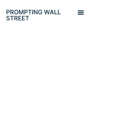
PROMPTING WALL
STREET
ENFRIAMIENTO EN
CHINA, RETORNO
«MADE IN USA» Y
DOCTOR COBRE.
«BUY THE DIP»?