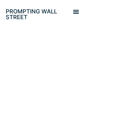
PROMPTING WALL
STREET
¿ES SOSTENIBLE
LA MEJORA DE
VENTAS AL
MENOR?.
RELACIÓN
CONSUMO-
BOLSAS-FED