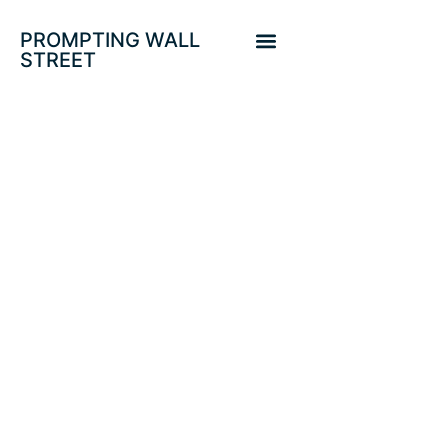
PROMPTING WALL
STREET
FED, BCE, TRUMP-
JINPING Y
ESTACIONALIDAD…
ESTÍMULOS HACIA
MÁXIMOS IBEX,
EUROSTOXX,
DOW, NASDAQ.