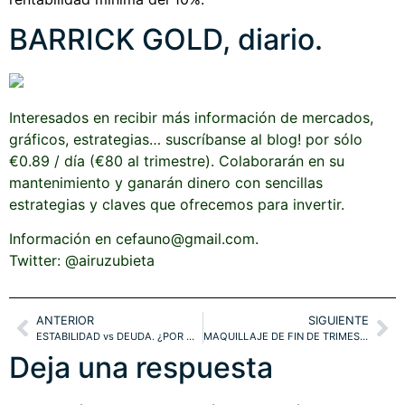
BARRICK GOLD, diario.
Interesados en recibir más información de mercados,
gráficos, estrategias… suscríbanse al blog! por sólo
€0.89 / día (€80 al trimestre). Colaborarán en su
mantenimiento y ganarán dinero con sencillas
estrategias y claves que ofrecemos para invertir.
Información en cefauno@gmail.com.
Twitter: @airuzubieta
ANTERIOR
SIGUIENTE
ESTABILIDAD vs DEUDA. ¿POR QUÉ SUBIDA SIMULTÁNEA DE TODOS LOS ACTIVOS? ESTRATEGIAS +30% EN 4 SEMANAS. IBEX, DOW, EUROSTOXX. ATENCIÓN: META TÉCNICA EN METALES!
MAQUILLAJE DE FIN DE TRIMESTRE EN CURSO. PAUTAS y PROYECCIONES TÉCNICAS IBEX, DAX, EUROSTOXX, DOW, SP500, NASDAQ.
Deja una respuesta