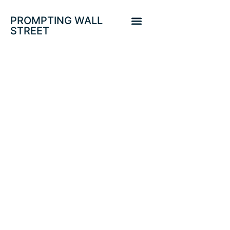
PROMPTING WALL
STREET
¿GREXIT?.
REFLEXIONES Y
GUIÑOS.
EUROSTOXX-50,
SP500