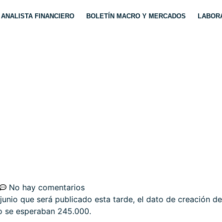
ANALISTA FINANCIERO
BOLETÍN MACRO Y MERCADOS
LABORA
ER FOR LONGER» Y E
OLSAS?
No hay comentarios
unio que será publicado esta tarde, el dato de creación d
o se esperaban 245.000.