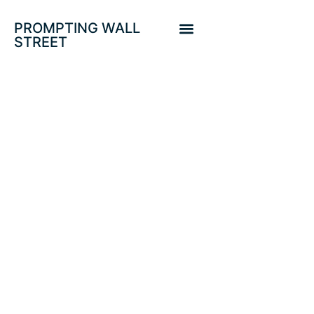
PROMPTING WALL
STREET
INDICADORES
ADELANTADOS Y
EXCESOS DE
VALORACIÓN
BURSÁTIL