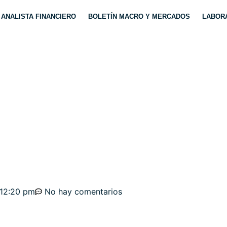
ANALISTA FINANCIERO
BOLETÍN MACRO Y MERCADOS
LABORA
LACIÓN, EMPLEO Y F
 DE LAS BOLSAS, ES
AR
12:20 pm
No hay comentarios