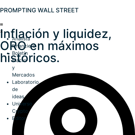
PROMPTING WALL STREET
Inflación y liquidez,
Analista
ORO en máximos
Financiero
Boletín
históricos.
Macro
y
Mercados
Laboratorio
de
ideas
Universo
Crypto
Editor