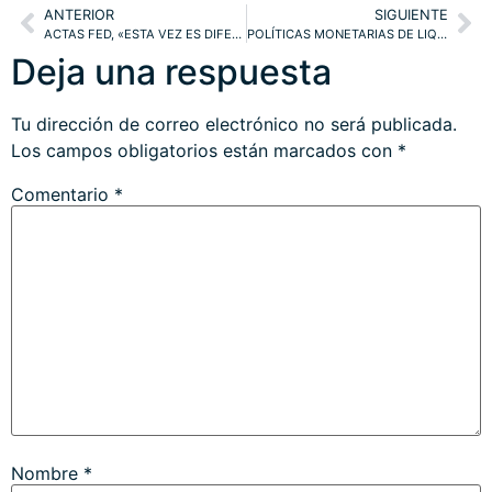
ANTERIOR
SIGUIENTE
ACTAS FED, «ESTA VEZ ES DIFERENTE». TÉCNICOS DE LARGO PLAZO DOW, NASDAQ, SP500, IBEX, DAX Y SUS IMPLICACIONES.
POLÍTICAS MONETARIAS DE LIQUIDEZ, HAMBRE Y RIESGO MORAL. STOCK MARKET PARTY TIME vs RESULTADOS. DAX, IBEX, EUROSTOXX, ORO. ESTRATEGIAS
Deja una respuesta
Tu dirección de correo electrónico no será publicada.
Los campos obligatorios están marcados con
*
Comentario
*
Nombre
*