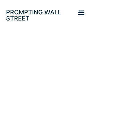
PROMPTING WALL
STREET
INFORME DE
EMPLEO USA.
REBROTAN EL
COVID, EL
CONFINAMIENTO
Y EL RIESGO
ECONÓMICO.