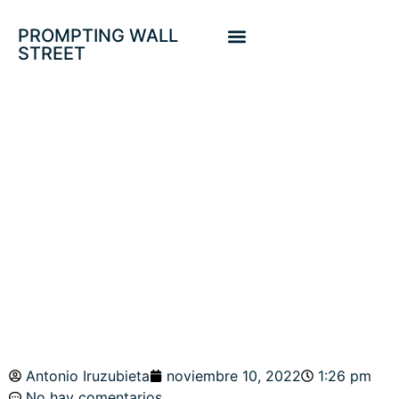
PROMPTING WALL
STREET
INVENTARIOS AL
MENOR UN GRAN
LASTRE. IPC Y
MERCADOS
Antonio Iruzubieta
noviembre 10, 2022
1:26 pm
No hay comentarios