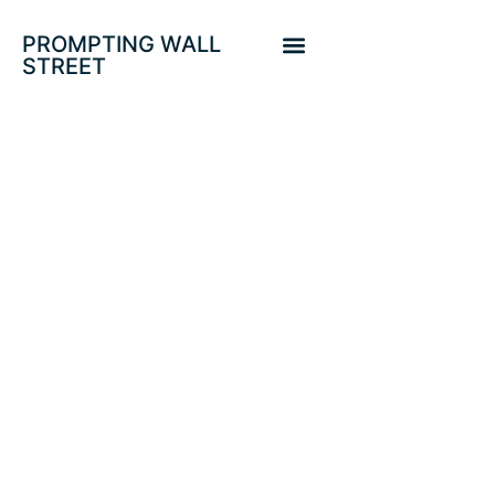
PROMPTING WALL
STREET
LA FED BUSCA
CRECIMIENTO
ERRÁTICO,
RETRASA
INFORMES DE
FAC. SP, ¿DOW
13.500?