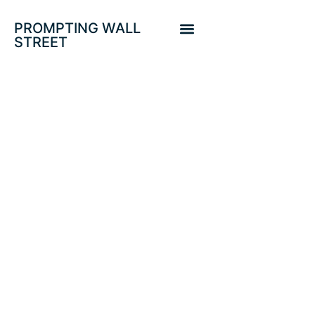
PROMPTING WALL
STREET
LA REVOLUCIÓN IA
SERÁ BRUTAL
PERO NO EXENTA
DE SOMBRAS
FINANCIERAS.