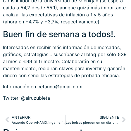
Consumidor de la Universidad de Michigan (se espera
caída a 54,2 desde 55,1), aunque quizá más importante
analizar las expectativas de inflación a 1 y 5 años
(ahora en +4,7% y +3,7%, respectivamente).
Buen fin de semana a todos!.
Interesados en recibir más información de mercados,
gráficos, estrategias… suscríbanse al blog por sólo €39
al mes o €99 al trimestre. Colaborarán en su
mantenimiento, recibirán claves para invertir y ganarán
dinero con sencillas estrategias de probada eficacia.
Información en cefauno@gmail.com.
Twitter: @airuzubieta
ANTERIOR
SIGUIENTE
Acuerdo OpenAI-AMD, ingeniería financiera basada en «GPUs por Warrants».
Las bolsas pierden en un día lo ganado en un mes, mes de gran inversión de manos débiles.