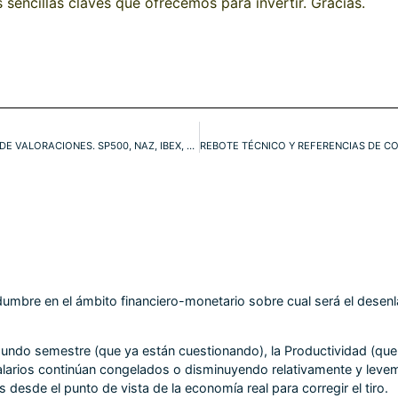
sencillas claves que ofrecemos para invertir. Gracias.
ATENCIÓN!. WALL STREET REINVENTA SU JUSTIFICACIÓN DE VALORACIONES. SP500, NAZ, IBEX, DAX
tidumbre en el ámbito financiero-monetario sobre cual será el des
gundo semestre (que ya están cuestionando), la Productividad (qu
alarios continúan congelados o disminuyendo relativamente y leveme
desde el punto de vista de la economía real para corregir el tiro.