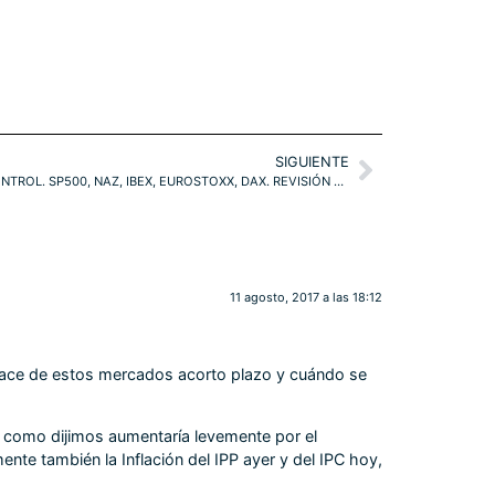
SIGUIENTE
REBOTE TÉCNICO Y REFERENCIAS DE CONTROL. SP500, NAZ, IBEX, EUROSTOXX, DAX. REVISIÓN ESTRATEGIAS
11 agosto, 2017 a las 18:12
enlace de estos mercados acorto plazo y cuándo se
e como dijimos aumentaría levemente por el
nte también la Inflación del IPP ayer y del IPC hoy,