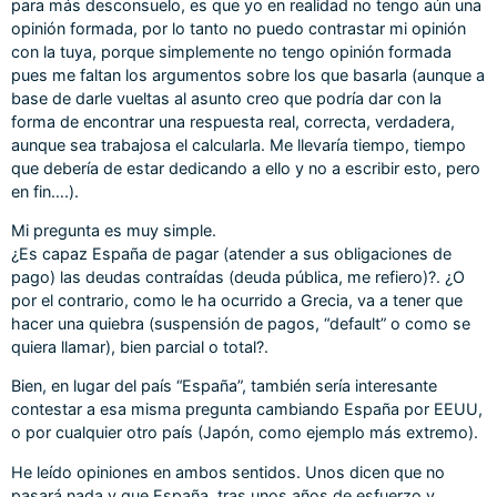
para más desconsuelo, es que yo en realidad no tengo aún una
opinión formada, por lo tanto no puedo contrastar mi opinión
con la tuya, porque simplemente no tengo opinión formada
pues me faltan los argumentos sobre los que basarla (aunque a
base de darle vueltas al asunto creo que podría dar con la
forma de encontrar una respuesta real, correcta, verdadera,
aunque sea trabajosa el calcularla. Me llevaría tiempo, tiempo
que debería de estar dedicando a ello y no a escribir esto, pero
en fin….).
Mi pregunta es muy simple.
¿Es capaz España de pagar (atender a sus obligaciones de
pago) las deudas contraídas (deuda pública, me refiero)?. ¿O
por el contrario, como le ha ocurrido a Grecia, va a tener que
hacer una quiebra (suspensión de pagos, “default” o como se
quiera llamar), bien parcial o total?.
Bien, en lugar del país “España”, también sería interesante
contestar a esa misma pregunta cambiando España por EEUU,
o por cualquier otro país (Japón, como ejemplo más extremo).
He leído opiniones en ambos sentidos. Unos dicen que no
pasará nada y que España, tras unos años de esfuerzo y