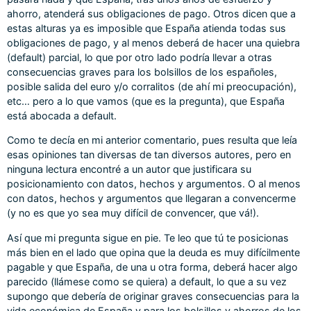
ahorro, atenderá sus obligaciones de pago. Otros dicen que a
estas alturas ya es imposible que España atienda todas sus
obligaciones de pago, y al menos deberá de hacer una quiebra
(default) parcial, lo que por otro lado podría llevar a otras
consecuencias graves para los bolsillos de los españoles,
posible salida del euro y/o corralitos (de ahí mi preocupación),
etc… pero a lo que vamos (que es la pregunta), que España
está abocada a default.
Como te decía en mi anterior comentario, pues resulta que leía
esas opiniones tan diversas de tan diversos autores, pero en
ninguna lectura encontré a un autor que justificara su
posicionamiento con datos, hechos y argumentos. O al menos
con datos, hechos y argumentos que llegaran a convencerme
(y no es que yo sea muy difícil de convencer, que vá!).
Así que mi pregunta sigue en pie. Te leo que tú te posicionas
más bien en el lado que opina que la deuda es muy difícilmente
pagable y que España, de una u otra forma, deberá hacer algo
parecido (llámese como se quiera) a default, lo que a su vez
supongo que debería de originar graves consecuencias para la
vida económica de España y para los bolsillos y ahorros de los