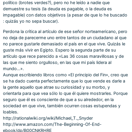
político (brotes verdes?), pero no he leído a nadie que
demuestre su tesis (la deuda es pagable, o la deuda es
impagable) con datos objetivos (a pesar de que lo he buscado
: quizás yo no sepa buscar).
Perdona la crítica al artículo de ese señor norteamericano, pero
no deja de parecerme uno entre tantos de un ciudadano al que
no parece gustarle demasiado el país en el que vive. Quizás le
guste más vivir en Egipto. Espero la segunda parte de su
artículo que rece parecido a «Las 36 cosas maravillosas y de
las que me siento orgulloso, en las que mi país lidera al
mundo…».
Aunque escribiendo libros como «El principio del Fin», creo que
se ha dado cuenta perfectamente que lo que vende es darle a
la gente aquello que atrae su curiosidad y su morbo, y
orientarla para que vea sólo lo que él quiere mostrarles. Porque
seguro que él es consciente de que a su alrededor, en la
sociedad en que vive, también ocurren cosas estupendas y
loables.
http://rationalwiki.org/wiki/Michael_T._Snyder
http://www.amazon.com/The-Beginning-Of-End-
ebook/dp/B00CNKRHRE