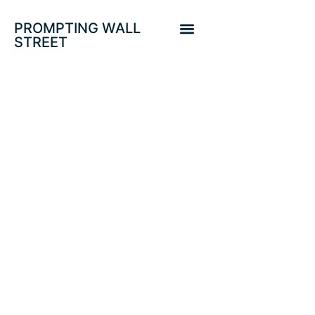
PROMPTING WALL
STREET
LOS «BOND
VIGILANTES»
DISCREPAN DE
LAS FED-
EXPECTATIVAS DE
INFLACIÓN.