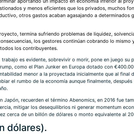
rminar aportando un impacto en economía inferior al proy
estionados y menos eficientes que los privados, muchos f
ductivo, otros gastos acaban agasajando a determinados g
royecto, termina sufriendo problemas de liquidez, solvenc
consecuencias, los gestores continúan cobrando lo mismo 
 todos los contribuyentes.
l trabajo es evidente, sobrevivir o morir, pone en juego su
 Trump, como el Plan Junker en Europa dotado con €400.00
tabilidad menor a la proyectada inicialmente que al final
biar el rumbo de la economía aunque finalmente, después 
año.
 Japón, recuerden el término Abenomics, en 2016 fue tamb
nercia, mitigar los desequilibrios ni generar momentum e
vez cerca de un billón de dólares o monto equivalente al 20
 dólares).