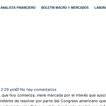
ANALISTA FINANCIERO
BOLETÍN MACRO Y MERCADOS
LABORA
EFAULT», «SHUTDOW
. DOW, SP500, DAX,
2:29 pm
No hay comentarios
, que hoy comienza, viene marcada por el interés que susci
diente de resolver por parte del Congreso americano que s