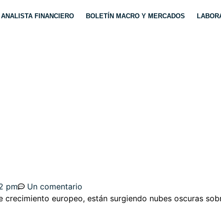
ANALISTA FINANCIERO
BOLETÍN MACRO Y MERCADOS
LABORA
ORTADOR EUROPEO P
SCHE BANK, DAX, SP
42 pm
Un comentario
de crecimiento europeo, están surgiendo nubes oscuras sob