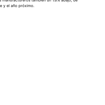
os manufactureros también un 1.8% abajo, de
te y el año próximo.